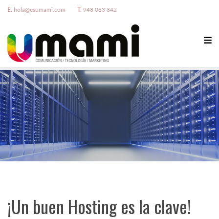
E.
hola@esumami.com
T.
948 063 842
¡Un buen Hosting es la clave!