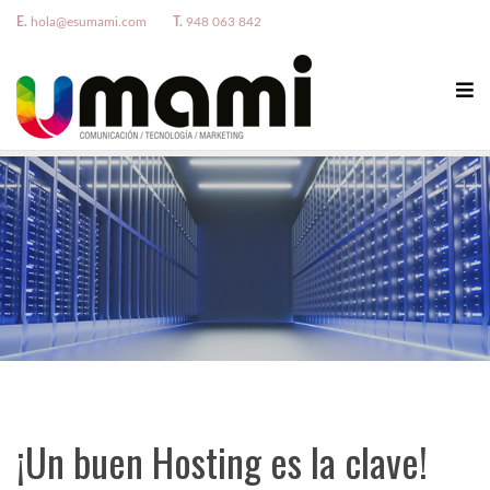
E.
hola@esumami.com
T.
948 063 842
¡Un buen Hosting es la clave!