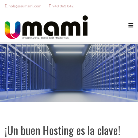
E.
hola@esumami.com
T.
948 063 842
¡Un buen Hosting es la clave!