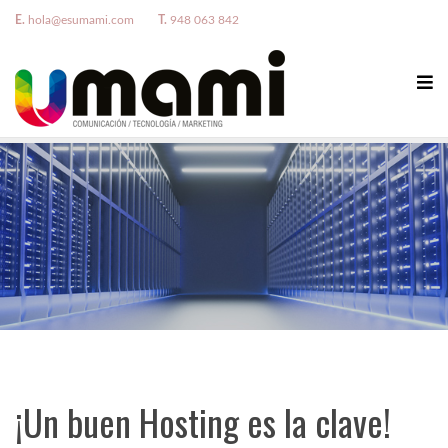
E.
hola@esumami.com
T.
948 063 842
¡Un buen Hosting es la clave!