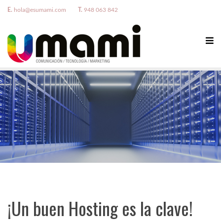
E.
hola@esumami.com
T.
948 063 842
¡Un buen Hosting es la clave!