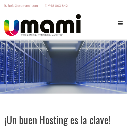
E.
hola@esumami.com
T.
948 063 842
¡Un buen Hosting es la clave!