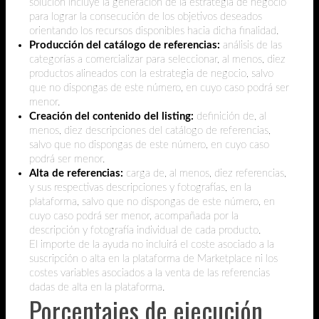
solución incluye la generación de la estrategia de negocio
para lograr la consecución de los objetivos deseados
orientando los recursos disponibles hacia dicha finalidad.
Producción del catálogo de referencias:
análisis de las
categorías a comercializar para seleccionar, al menos, diez
productos alineados con la estrategia de negocio, salvo
que no dispongas de este número, en cuyo caso podrá ser
menor.
Creación del contenido del listing:
definición de, al
menos, diez descripciones del catálogo de referencias,
salvo que no dispongas de este número, en cuyo caso
podrá ser menor.
Alta de referencias:
carga de, al menos, diez referencias,
y sus respectivas descripciones y fotografías, en la
plataforma, salvo que no dispongas de este número, en
cuyo caso podrá ser menor, acompañada por la
descripción y fotografía individual de cada producto.
El importe de la ayuda no incluirá el coste asociado a la
suscripción o alta en la plataforma de Marketplace ni los
costes variables asociados a la venta de las referencias
dadas de alta en la plataforma.
Porcentajes de ejecución