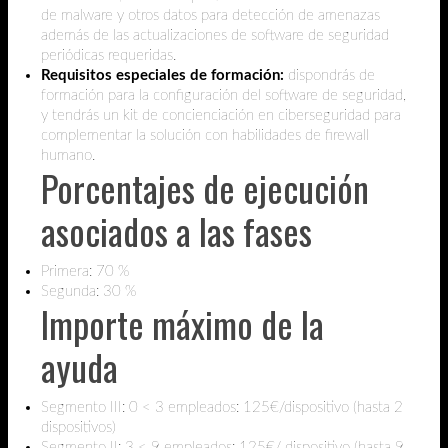
de malware y otros datos para detección de amenazas
además de las actualizaciones de software de seguridad
periódicas requeridas.
Requisitos especiales de formación:
dispondrás de
formación para la configuración del software de seguridad,
y tendrás un kit de concienciación en ciberseguridad para
complementar la solución con habilidades de firewall
humano.
Porcentajes de ejecución
asociados a las fases
Primera: 70 %
Segunda: 30 %
Importe máximo de la
ayuda
Segmento III: 0 < 3 empleados: 125€/dispositivo (hasta 2
dispositivos)
Segmento II: 3 < 9 empleados: 125€/ dispositivo (hasta 9