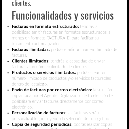
clientes.
Funcionalidades y servicios
Facturas en formato estructurado:
tendrás la
posibilidad emitir facturas en formatos estructurados, al
menos en formato FACTURA-E, para facilitar su
tratamiento automatizado.
Facturas ilimitadas:
podrás emitir un número ilimitado de
facturas.
Clientes ilimitados:
tendrás la capacidad de enviar
facturas a un número ilimitado de clientes.
Productos o servicios ilimitados:
podrás crear un
número ilimitado de productos y/o servicios facturables
dentro del catálogo.
Envío de facturas por correo electrónico:
la solución
implantada por el Agente Digitalizador de tu elección te
posibilitará enviar facturas directamente por correo
electrónico.
Personalización de facturas:
las facturas serán
personalizables, incluyendo la selección de tu logotipo.
Copia de seguridad periódicas:
podrás realizar copias