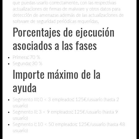
que puedas usarlo correctamente, con las respectivas
actualizaciones de firmas de malware y otros datos para
detección de amenazas además de las actualizaciones de
software de seguridad periódicas requeridas.
Porcentajes de ejecución
asociados a las fases
Primera: 70 %
Segunda: 30 %
Importe máximo de la
ayuda
Segmento III: 0 < 3 empleados: 125€/usuario (hasta 2
usuario)
Segmento II: 3 < 9 empleados: 125€/usuario (hasta 9
usuario)
Segmento I: 10 < 50 empleados: 125€/usuario (hasta 48
usuario)