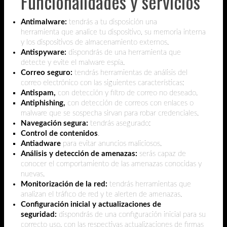
Funcionalidades y servicios
Antimalware:
tendrás a tu disposición una
herramienta
que analice tu dispositivo, su memoria interna
y los dispositivos de almacenamiento externos.
Antispyware:
dispondrás de una herramienta que
detecte y evite el malware espía.
Correo seguro:
tendrás herramientas de análisis del
correo electrónico con las siguientes características:
Antispam,
con detección y filtro de correo no deseado.
Antiphishing,
con detección de correos con enlaces o
malware que se sospecha sirvan para robar credenciales.
Navegación segura:
tendrás asegurado:
Control de contenidos
.
Antiadware
para evitar anuncios maliciosos.
Análisis y detección de amenazas:
serás capaz de
conocer el comportamiento de las amenazas conocidas y
nuevas.
Monitorización de la red:
tendrás herramientas que
analizan el tráfico de red y te alerten de amenazas.
Configuración inicial y actualizaciones de
seguridad:
dispondrás de una configuración inicial para su
correcto uso, con las respectivas actualizaciones de firmas