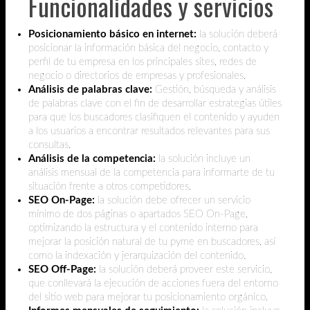
Funcionalidades y servicios
Posicionamiento básico en internet:
la solución deberá
posicionar la información básica del negocio, contacto y
perfil de tu empresa en los principales sites, redes de
negocio o directorios de empresas y profesionales.
Análisis de palabras clave:
Gestión, búsqueda y análisis
de palabras clave con el fin de desarrollar estrategias útiles
para que los buscadores clasifiquen el contenido y ayuden
a los usuarios a encontrar resultados relevantes para sus
consultas.
Análisis de la competencia:
la solución incluye un
análisis mensual de la competencia para informarte de tu
situación frente a otros competidores.
SEO On-Page:
la solución debe ofrecer un servicio
mínimo de dos páginas o apartados SEO On-Page,
optimizando la estructura y el contenido interno para
mejorar la posición natural de tu pyme en buscadores, así
como la indexación y jerarquización del contenido.
SEO Off-Page:
la solución deberá proveer este servicio,
que conllevará la ejecución de acciones fuera del entorno
del sitio web para mejorar tu posicionamiento orgánico.