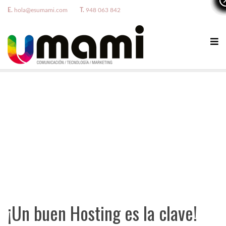
E.
hola@esumami.com
T.
948 063 842
¡Un buen Hosting es la clave!