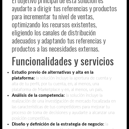
El objetivo principal de esta solución es
ayudarte a dirigir tus referencias y productos
para incrementar tu nivel de ventas,
optimizando los recursos existentes,
eligiendo los canales de distribución
adecuados y adaptando tus referencias y
productos a las necesidades externas.
Funcionalidades y servicios
Estudio previo de alternativas y alta en la
plataforma:
la solución incluye la apertura de cuenta y
alta de tu perfil, por tu cuenta, en, al menos, una
plataforma de Marketplace y en, al menos, un país.
Análisis de la competencia:
la solución incluye la
realización de una investigación de mercado focalizada en
las características de tus competidores para mejorar tu
proceso de toma de decisiones y ayudarte a alcanzar una
posición competitiva.
Diseño y definición de la estrategia de negocio:
la