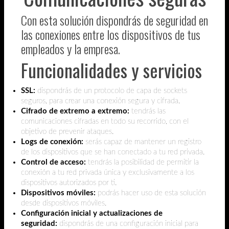
Con esta solución dispondrás de seguridad en
las conexiones entre los dispositivos de tus
empleados y la empresa.
Funcionalidades y servicios
SSL:
dispondrás de un protocolo de capa de sockets
seguros, para crear una conexión segura y cifrada.
Cifrado de extremo a extremo:
tendrás las
comunicaciones cifradas en todo su recorrido, con el
objetivo de prevenir ataques.
Logs de conexión:
serás capaz de mantener un registro
de los dispositivos que se han conectado a tu red privada.
Control de acceso:
tendrás la posibilidad de permitir la
conexión a tu red privada única y exclusivamente a los
dispositivos autorizados por ti.
Dispositivos móviles:
podrás hacer uso de esta solución
desde dispositivos móviles.
Configuración inicial y actualizaciones de
seguridad:
dispondrás de una configuración inicial para