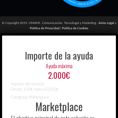
© Copyright 2019. UMAMI . Comunicación, Tecnología y Marketing .
Aviso Legal
y
Política de Privacidad
|
Política de Cookies
Importe de la ayuda
Ayuda máxima
2.000€
Importe del servicio:
Desde:
120€ hasta 60.000€
Categoría: Marketplace
Marketplace