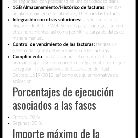
de seguridad, con posibilidad de una periodicidad diaria.
1GB Almacenamiento/Histórico de facturas:
tendrás
un almacenamiento de, al menos, 1GB para las facturas.
Integración con otras soluciones:
la solución deberá
disponer de APIs o Web Services para su integración con
otras herramientas, así como permitir la carga de datos de
manera manual.
Control de vencimiento de las facturas:
tendrás un
sistema de control del vencimiento de las facturas.
Cumplimiento
: podrás asegurar el cumplimiento de la
normativa aplicable, en concreto el Reglamento por el que
se regulan las obligaciones de facturación del Real
Decreto 1619/2012, así como cualquier normativa de
aplicación .
Porcentajes de ejecución
asociados a las fases
Primera: 70 %
Segunda: 30 %
Importe máximo de la