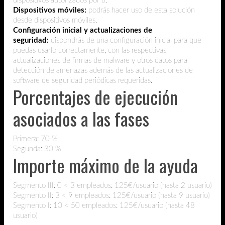
dispositivos autorizados por ti.
Dispositivos móviles:
podrás hacer uso de esta solución
desde dispositivos móviles.
Configuración inicial y actualizaciones de
seguridad:
dispondrás de una configuración inicial para que
puedas usarlo correctamente, con las respectivas
actualizaciones de firmas de malware y otros datos para
detección de amenazas además de las actualizaciones de
software de seguridad periódicas requeridas.
Porcentajes de ejecución
asociados a las fases
Primera: 70 %
Segunda: 30 %
Importe máximo de la ayuda
Segmento III: 0 < 3 empleados: 125€/usuario (hasta 2 usuario)
Segmento II: 3 < 9 empleados: 125€/usuario (hasta 9 usuario)
Segmento I: 10 < 50 empleados: 125€/usuario (hasta 48
usuario)