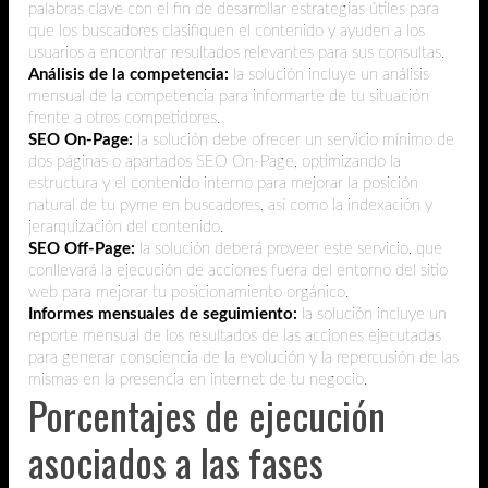
palabras clave con el fin de desarrollar estrategias útiles para
que los buscadores clasifiquen el contenido y ayuden a los
usuarios a encontrar resultados relevantes para sus consultas.
Análisis de la competencia:
la solución incluye un análisis
mensual de la competencia para informarte de tu situación
frente a otros competidores.
SEO On-Page:
la solución debe ofrecer un servicio mínimo de
dos páginas o apartados SEO On-Page, optimizando la
estructura y el contenido interno para mejorar la posición
natural de tu pyme en buscadores, así como la indexación y
jerarquización del contenido.
SEO Off-Page:
la solución deberá proveer este servicio, que
conllevará la ejecución de acciones fuera del entorno del sitio
web para mejorar tu posicionamiento orgánico.
Informes mensuales de seguimiento:
la solución incluye un
reporte mensual de los resultados de las acciones ejecutadas
para generar consciencia de la evolución y la repercusión de las
mismas en la presencia en internet de tu negocio.
Porcentajes de ejecución
asociados a las fases