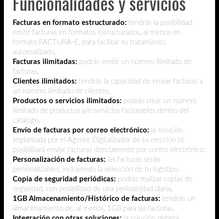
Funcionalidades y servicios
Facturas en formato estructurado:
tendrás la posibilidad
emitir facturas en formatos estructurados, al menos en
formato FACTURA-E, para facilitar su tratamiento
automatizado.
Facturas ilimitadas:
podrás emitir un número ilimitado de
facturas.
Clientes ilimitados:
tendrás la capacidad de enviar facturas a
un número ilimitado de clientes.
Productos o servicios ilimitados:
podrás crear un número
ilimitado de productos y/o servicios facturables dentro del
catálogo.
Envío de facturas por correo electrónico:
la solución
implantada por el Agente Digitalizador de tu elección te
posibilitará enviar facturas directamente por correo electrónico.
Personalización de facturas:
las facturas serán
personalizables, incluyendo la selección de tu logotipo.
Copia de seguridad periódicas:
podrás realizar copias de
seguridad, con posibilidad de una periodicidad diaria.
1GB Almacenamiento/Histórico de facturas:
tendrás un
almacenamiento de, al menos, 1GB para las facturas.
Integración con otras soluciones:
la solución deberá