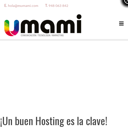
E.
hola@esumami.com
T.
948 063 842
¡Un buen Hosting es la clave!