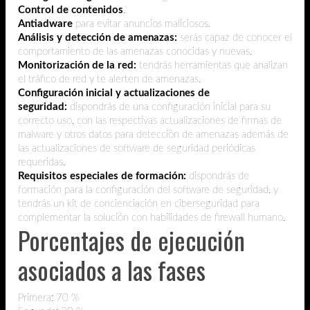
Control de contenidos
.
Antiadware
para evitar anuncios maliciosos.
Análisis y detección de amenazas:
serás capaz de conocer el
comportamiento de las amenazas conocidas y nuevas.
Monitorización de la red:
tendrás herramientas que analizan
el tráfico de red y te alerten de amenazas.
Configuración inicial y actualizaciones de
seguridad:
dispondrás de una configuración inicial para su
correcto uso, con las respectivas actualizaciones de firmas de
malware y otros datos para detección de amenazas además de
las actualizaciones de software de seguridad periódicas
requeridas.
Requisitos especiales de formación:
dispondrás de
formación para la configuración del software de seguridad, y
tendrás un kit de concienciación en ciberseguridad para
complementar la solución con habilidades de firewall humano.
Porcentajes de ejecución
asociados a las fases
Primera: 70 %