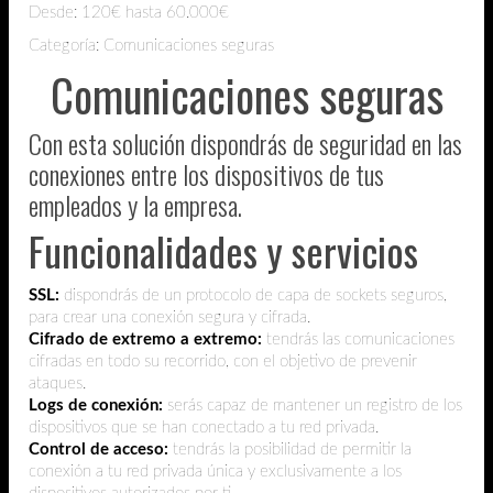
Desde:
120€ hasta 60.000€
Categoría: Comunicaciones seguras
Comunicaciones seguras
Con esta solución dispondrás de seguridad en las
conexiones entre los dispositivos de tus
empleados y la empresa.
Funcionalidades y servicios
SSL:
dispondrás de un protocolo de capa de sockets seguros,
para crear una conexión segura y cifrada.
Cifrado de extremo a extremo:
tendrás las comunicaciones
cifradas en todo su recorrido, con el objetivo de prevenir
ataques.
Logs de conexión:
serás capaz de mantener un registro de los
dispositivos que se han conectado a tu red privada.
Control de acceso:
tendrás la posibilidad de permitir la
conexión a tu red privada única y exclusivamente a los