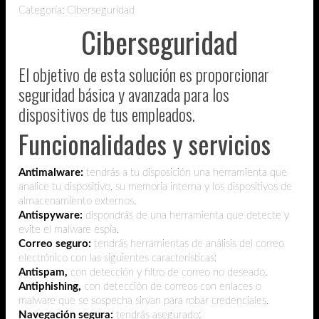
Categoría: Ciberseguridad
Ciberseguridad
El objetivo de esta solución es proporcionar
seguridad básica y avanzada para los
dispositivos de tus empleados.
Funcionalidades y servicios
Antimalware:
tendrás a tu disposición una herramienta
que
analice tu dispositivo, su memoria interna y los dispositivos de
almacenamiento externos.
Antispyware:
dispondrás de una herramienta que detecte y
evite el malware espía.
Correo seguro:
tendrás herramientas de análisis del correo
electrónico con las siguientes características:
Antispam,
con detección y filtro de correo no deseado.
Antiphishing,
con detección de correos con enlaces o
malware que se sospecha sirvan para robar credenciales.
Navegación segura:
tendrás asegurado: