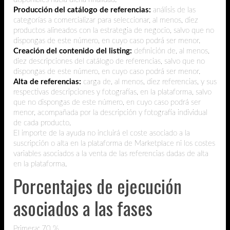
Producción del catálogo de referencias:
análisis de las
categorías a comercializar para seleccionar, al menos, diez
productos alineados con la estrategia de negocio, salvo que no
dispongas de este número, en cuyo caso podrá ser menor.
Creación del contenido del listing:
definición de, al menos,
diez descripciones del catálogo de referencias, salvo que no
dispongas de este número, en cuyo caso podrá ser menor.
Alta de referencias:
carga de, al menos, diez referencias, y sus
respectivas descripciones y fotografías, en la plataforma, salvo
que no dispongas de este número, en cuyo caso podrá ser
menor, acompañada por la descripción y fotografía individual
de cada producto.
El importe de la ayuda no incluirá el coste asociado a la
suscripción o alta en la plataforma de Marketplace ni los costes
variables asociados a la venta de las referencias dadas de alta
en la plataforma.
Porcentajes de ejecución
asociados a las fases
Primera: 70 %