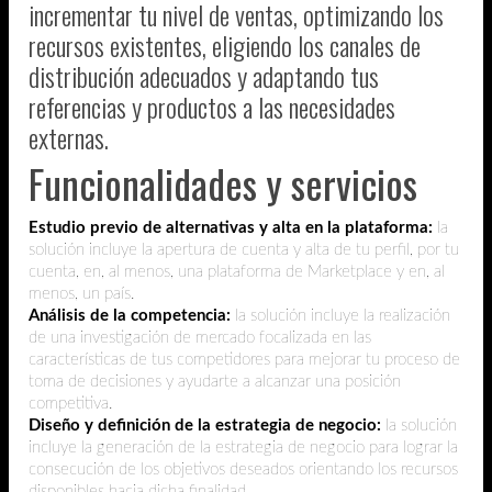
incrementar tu nivel de ventas, optimizando los
recursos existentes, eligiendo los canales de
distribución adecuados y adaptando tus
referencias y productos a las necesidades
externas.
Funcionalidades y servicios
Estudio previo de alternativas y alta en la plataforma:
la
solución incluye la apertura de cuenta y alta de tu perfil, por tu
cuenta, en, al menos, una plataforma de Marketplace y en, al
menos, un país.
Análisis de la competencia:
la solución incluye la realización
de una investigación de mercado focalizada en las
características de tus competidores para mejorar tu proceso de
toma de decisiones y ayudarte a alcanzar una posición
competitiva.
Diseño y definición de la estrategia de negocio:
la solución
incluye la generación de la estrategia de negocio para lograr la
consecución de los objetivos deseados orientando los recursos
disponibles hacia dicha finalidad.