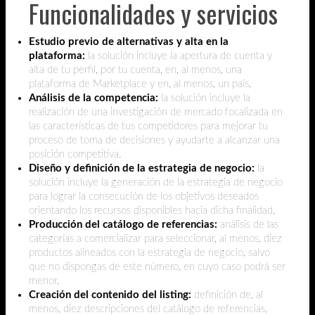
Funcionalidades y servicios
Estudio previo de alternativas y alta en la
plataforma:
la solución incluye la apertura de cuenta y
alta de tu perfil, por tu cuenta, en, al menos, una
plataforma de Marketplace y en, al menos, un país.
Análisis de la competencia:
la solución incluye la
realización de una investigación de mercado focalizada en
las características de tus competidores para mejorar tu
proceso de toma de decisiones y ayudarte a alcanzar una
posición competitiva.
Diseño y definición de la estrategia de negocio:
la
solución incluye la generación de la estrategia de negocio
para lograr la consecución de los objetivos deseados
orientando los recursos disponibles hacia dicha finalidad.
Producción del catálogo de referencias:
análisis de las
categorías a comercializar para seleccionar, al menos, diez
productos alineados con la estrategia de negocio, salvo
que no dispongas de este número, en cuyo caso podrá ser
menor.
Creación del contenido del listing:
definición de, al
menos, diez descripciones del catálogo de referencias,