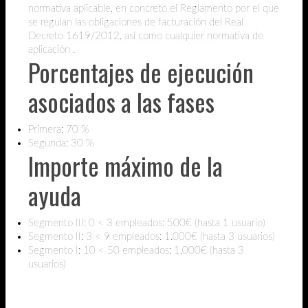
normativa aplicable, en concreto el Reglamento por el que
se regulan las obligaciones de facturación del Real
Decreto 1619/2012, así como cualquier normativa de
aplicación .
Porcentajes de ejecución
asociados a las fases
Primera: 70 %
Segunda: 30 %
Importe máximo de la
ayuda
Segmento III: 0 < 3 empleados: 500€ (hasta 1 usuario)
Segmento II: 3 < 9 empleados: 1.000€ (hasta 3 usuarios)
Segmento I: 10 < 50 empleados: 1.000€ (hasta 3
usuarios)