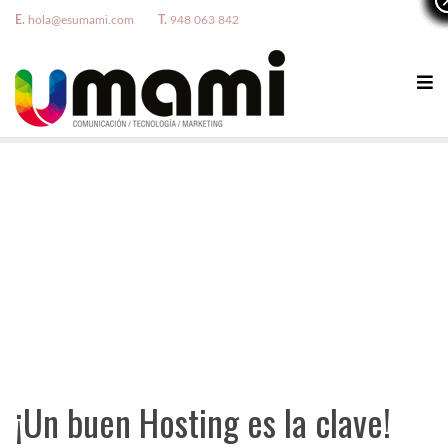
E.
hola@esumami.com
T.
948 063 842
¡Un buen Hosting es la clave!