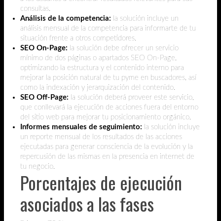
consultas.
Análisis de la competencia:
la solución incluye un
análisis mensual de la competencia para informarte de tu
situación frente a otros competidores.
SEO On-Page:
la solución debe ofrecer un servicio
mínimo de dos páginas o apartados SEO On-Page,
optimizando la estructura y el contenido interno para
mejorar la posición natural de tu pyme en buscadores, así
como la indexación y jerarquización del contenido.
SEO Off-Page:
la solución deberá proveer este servicio,
que conllevará la ejecución de acciones fuera del entorno
del sitio web para mejorar tu posicionamiento orgánico.
Informes mensuales de seguimiento:
la solución incluye
un reporte mensual de los resultados de las acciones
ejecutadas para generar consciencia de la evolución y la
repercusión de las mismas en la presencia en internet de
tu negocio.
Porcentajes de ejecución
asociados a las fases