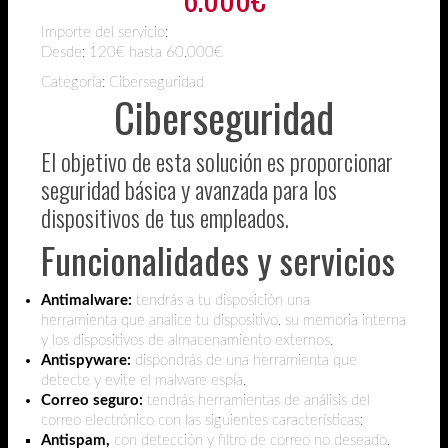
Importe del servicio:
Desde:
120€ hasta 60.000€
Categoría: Ciberseguridad
Ciberseguridad
El objetivo de esta solución es proporcionar
seguridad básica y avanzada para los
dispositivos de tus empleados.
Funcionalidades y servicios
Antimalware:
tendrás a tu disposición una
herramienta
que analice tu dispositivo, su memoria interna
y los dispositivos de almacenamiento externos.
Antispyware:
dispondrás de una herramienta que
detecte y evite el malware espía.
Correo seguro:
tendrás herramientas de análisis del
correo electrónico con las siguientes características:
Antispam,
con detección y filtro de correo no deseado.