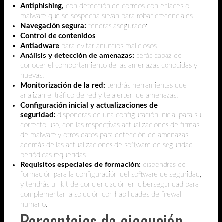
Antiphishing,
con detección de correos con enlaces o
malware que se sospecha sirvan para robar credenciales.
Navegación segura:
tendrás asegurado:
Control de contenidos
.
Antiadware
para evitar anuncios maliciosos.
Análisis y detección de amenazas:
serás capaz de
conocer el comportamiento de las amenazas conocidas y
nuevas.
Monitorización de la red:
tendrás herramientas que
analizan el tráfico de red y te alerten de amenazas.
Configuración inicial y actualizaciones de
seguridad:
dispondrás de una configuración inicial para su
correcto uso, con las respectivas actualizaciones de firmas
de malware y otros datos para detección de amenazas
además de las actualizaciones de software de seguridad
periódicas requeridas.
Requisitos especiales de formación:
dispondrás de
formación para la configuración del software de seguridad,
y tendrás un kit de concienciación en ciberseguridad para
complementar la solución con habilidades de firewall
humano.
Porcentajes de ejecución