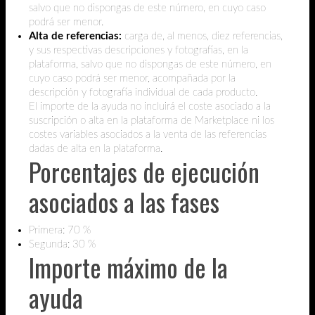
salvo que no dispongas de este número, en cuyo caso
podrá ser menor.
Alta de referencias:
carga de, al menos, diez referencias,
y sus respectivas descripciones y fotografías, en la
plataforma, salvo que no dispongas de este número, en
cuyo caso podrá ser menor, acompañada por la
descripción y fotografía individual de cada producto.
El importe de la ayuda no incluirá el coste asociado a la
suscripción o alta en la plataforma de Marketplace ni los
costes variables asociados a la venta de las referencias
dadas de alta en la plataforma.
Porcentajes de ejecución
asociados a las fases
Primera: 70 %
Segunda: 30 %
Importe máximo de la
ayuda