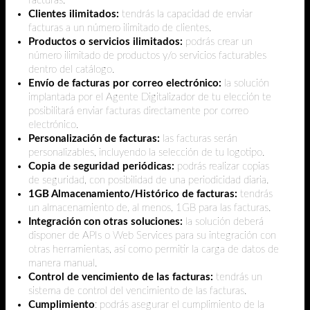
facturas.
Clientes ilimitados:
tendrás la capacidad de enviar
facturas a un número ilimitado de clientes.
Productos o servicios ilimitados:
podrás crear un
número ilimitado de productos y/o servicios facturables
dentro del catálogo.
Envío de facturas por correo electrónico:
la solución
implantada por el Agente Digitalizador de tu elección te
posibilitará enviar facturas directamente por correo
electrónico.
Personalización de facturas:
las facturas serán
personalizables, incluyendo la selección de tu logotipo.
Copia de seguridad periódicas:
podrás realizar copias
de seguridad, con posibilidad de una periodicidad diaria.
1GB Almacenamiento/Histórico de facturas:
tendrás
un almacenamiento de, al menos, 1GB para las facturas.
Integración con otras soluciones:
la solución deberá
disponer de APIs o Web Services para su integración con
otras herramientas, así como permitir la carga de datos de
manera manual.
Control de vencimiento de las facturas:
tendrás un
sistema de control del vencimiento de las facturas.
Cumplimiento
: podrás asegurar el cumplimiento de la