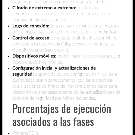
seguros, para crear una conexión segura y cifrada.
Cifrado de extremo a extremo:
tendrás las
comunicaciones cifradas en todo su recorrido, con el
objetivo de prevenir ataques.
Logs de conexión:
serás capaz de mantener un registro
de los dispositivos que se han conectado a tu red privada.
Control de acceso:
tendrás la posibilidad de permitir la
conexión a tu red privada única y exclusivamente a los
dispositivos autorizados por ti.
Dispositivos móviles:
podrás hacer uso de esta solución
desde dispositivos móviles.
Configuración inicial y actualizaciones de
seguridad:
dispondrás de una configuración inicial para
que puedas usarlo correctamente, con las respectivas
actualizaciones de firmas de malware y otros datos para
detección de amenazas además de las actualizaciones de
software de seguridad periódicas requeridas.
Porcentajes de ejecución
asociados a las fases
Primera: 70 %