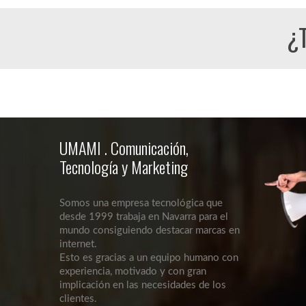
¿T
UMAMI . Comunicación,
Tecnología y Marketing
Somos una empresa tecnológica que
desde 1999 trabaja en Navarra para el
mundo consiguiendo destacar marcas en
internet.
Esto es gracias a un equipo humano con
experiencia, motivado y con gran
implicación en las necesidades de los
clientes.