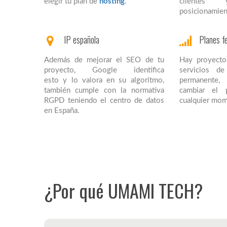
elegir tu plan de
hosting
.
cliente
posicionamien
IP española
Planes fe
Además de mejorar el SEO de tu
Hay proyecto
proyecto, Google identifica
servicios d
esto y lo valora en su algoritmo,
permanente
también cumple con la normativa
cambiar el 
RGPD teniendo el centro de datos
cualquier mom
en España.
¿Por qué UMAMI TECH?