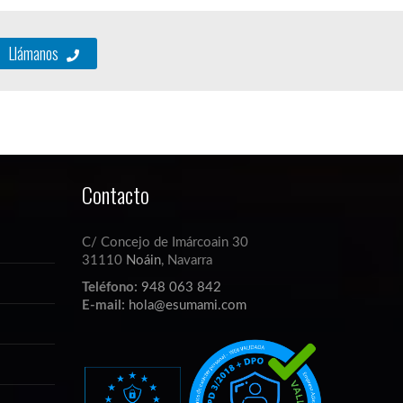
Llámanos
Contacto
C/ Concejo de Imárcoain 30
31110
Noáin
, Navarra
Teléfono:
948 063 842
E-mail:
hola@esumami.com