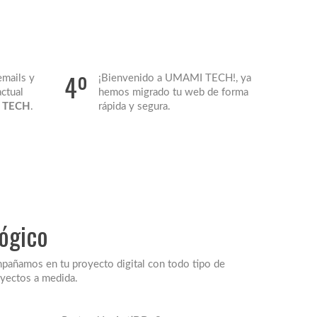
4º
emails y
¡Bienvenido a UMAMI TECH!, ya
actual
hemos migrado tu web de forma
 TECH
.
rápida y segura.
lógico
mpañamos en tu proyecto digital con todo tipo de
oyectos a medida.