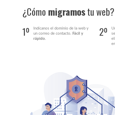
¿Cómo
migramos
tu web?
1º
2º
Indícanos el dominio de la web y
Un
un correo de contacto.
Fácil y
se
rápido
.
el
e