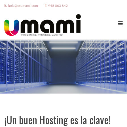
E.
hola@esumami.com
T.
948 063 842
¡Un buen Hosting es la clave!