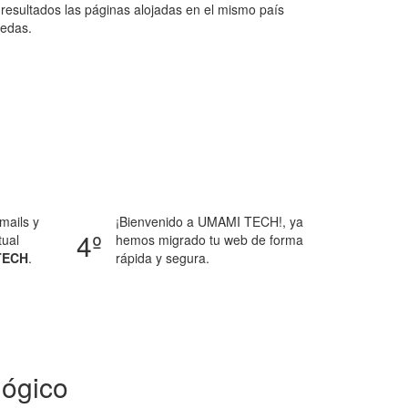
resultados las páginas alojadas en el mismo país
uedas.
mails y
¡Bienvenido a UMAMI TECH!, ya
4º
tual
hemos migrado tu web de forma
TECH
.
rápida y segura.
lógico