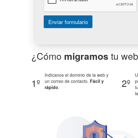
Enviar formulario
¿Cómo
migramos
tu we
Indícanos el dominio de la web y
U
1º
2º
un correo de contacto.
Fácil y
p
rápido
.
t
l