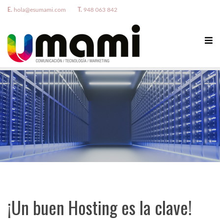
E.
hola@esumami.com
T.
948 063 842
¡Un buen Hosting es la clave!