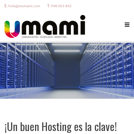
E.
hola@esumami.com
T.
948 063 842
¡Un buen Hosting es la clave!