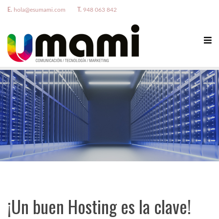
E.
hola@esumami.com
T.
948 063 842
¡Un buen Hosting es la clave!