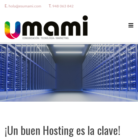
E.
hola@esumami.com
T.
948 063 842
¡Un buen Hosting es la clave!