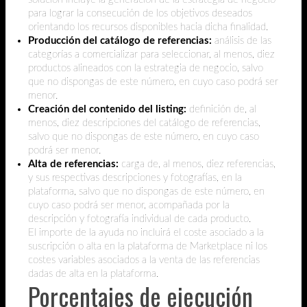
para lograr la consecución de los objetivos deseados
orientando los recursos disponibles hacia dicha finalidad.
Producción del catálogo de referencias:
análisis de las
categorías a comercializar para seleccionar, al menos, diez
productos alineados con la estrategia de negocio, salvo
que no dispongas de este número, en cuyo caso podrá ser
menor.
Creación del contenido del listing:
definición de, al
menos, diez descripciones del catálogo de referencias,
salvo que no dispongas de este número, en cuyo caso
podrá ser menor.
Alta de referencias:
carga de, al menos, diez referencias,
y sus respectivas descripciones y fotografías, en la
plataforma, salvo que no dispongas de este número, en
cuyo caso podrá ser menor, acompañada por la
descripción y fotografía individual de cada producto.
El importe de la ayuda no incluirá el coste asociado a la
suscripción o alta en la plataforma de Marketplace ni los
costes variables asociados a la venta de las referencias
dadas de alta en la plataforma.
Porcentajes de ejecución