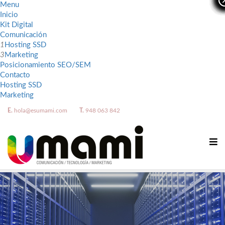
Menu
Inicio
Kit Digital
Comunicación
1
Hosting SSD
3
Marketing
Posicionamiento SEO/SEM
Contacto
Hosting SSD
Marketing
E.
hola@esumami.com
T.
948 063 842