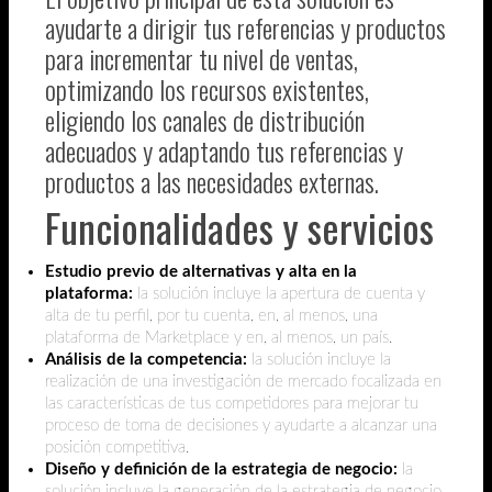
ayudarte a dirigir tus referencias y productos
para incrementar tu nivel de ventas,
optimizando los recursos existentes,
eligiendo los canales de distribución
adecuados y adaptando tus referencias y
productos a las necesidades externas.
Funcionalidades y servicios
Estudio previo de alternativas y alta en la
plataforma:
la solución incluye la apertura de cuenta y
alta de tu perfil, por tu cuenta, en, al menos, una
plataforma de Marketplace y en, al menos, un país.
Análisis de la competencia:
la solución incluye la
realización de una investigación de mercado focalizada en
las características de tus competidores para mejorar tu
proceso de toma de decisiones y ayudarte a alcanzar una
posición competitiva.
Diseño y definición de la estrategia de negocio:
la
solución incluye la generación de la estrategia de negocio