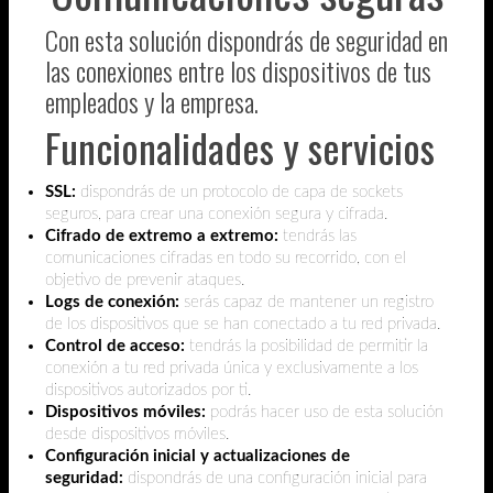
Con esta solución dispondrás de seguridad en
las conexiones entre los dispositivos de tus
empleados y la empresa.
Funcionalidades y servicios
SSL:
dispondrás de un protocolo de capa de sockets
seguros, para crear una conexión segura y cifrada.
Cifrado de extremo a extremo:
tendrás las
comunicaciones cifradas en todo su recorrido, con el
objetivo de prevenir ataques.
Logs de conexión:
serás capaz de mantener un registro
de los dispositivos que se han conectado a tu red privada.
Control de acceso:
tendrás la posibilidad de permitir la
conexión a tu red privada única y exclusivamente a los
dispositivos autorizados por ti.
Dispositivos móviles:
podrás hacer uso de esta solución
desde dispositivos móviles.
Configuración inicial y actualizaciones de
seguridad:
dispondrás de una configuración inicial para