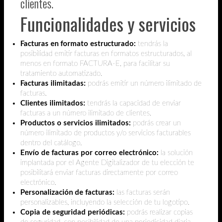
clientes.
Funcionalidades y servicios
Facturas en formato estructurado:
tendrás la
posibilidad emitir facturas en formatos estructurados, al
menos en formato FACTURA-E, para facilitar su
tratamiento automatizado.
Facturas ilimitadas:
podrás emitir un número ilimitado de
facturas.
Clientes ilimitados:
tendrás la capacidad de enviar
facturas a un número ilimitado de clientes.
Productos o servicios ilimitados:
podrás crear un
número ilimitado de productos y/o servicios facturables
dentro del catálogo.
Envío de facturas por correo electrónico:
la solución
implantada por el Agente Digitalizador de tu elección te
posibilitará enviar facturas directamente por correo
electrónico.
Personalización de facturas:
las facturas serán
personalizables, incluyendo la selección de tu logotipo.
Copia de seguridad periódicas:
podrás realizar copias