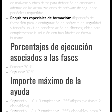
de malware y otros datos para detección de amenazas
además de las actualizaciones de software de seguridad
periódicas requeridas.
Requisitos especiales de formación:
dispondrás de
formación para la configuración del software de seguridad,
y tendrás un kit de concienciación en ciberseguridad para
complementar la solución con habilidades de firewall
humano.
Porcentajes de ejecución
asociados a las fases
Primera: 70 %
Segunda: 30 %
Importe máximo de la
ayuda
Segmento III: 0 < 3 empleados: 125€/dispositivo (hasta 2
dispositivos)
Segmento II: 3 < 9 empleados: 125€/ dispositivo (hasta 9