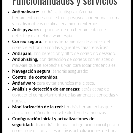
Antimalware:
tendrás a tu disposición una
herramienta
que analice tu dispositivo, su memoria interna
y los dispositivos de almacenamiento externos.
Antispyware:
dispondrás de una herramienta que
detecte y evite el malware espía.
Correo seguro:
tendrás herramientas de análisis del
correo electrónico con las siguientes características:
Antispam,
con detección y filtro de correo no deseado.
Antiphishing,
con detección de correos con enlaces o
malware que se sospecha sirvan para robar credenciales.
Navegación segura:
tendrás asegurado:
Control de contenidos
.
Antiadware
para evitar anuncios maliciosos.
Análisis y detección de amenazas:
serás capaz de
conocer el comportamiento de las amenazas conocidas y
nuevas.
Monitorización de la red:
tendrás herramientas que
analizan el tráfico de red y te alerten de amenazas.
Configuración inicial y actualizaciones de
seguridad:
dispondrás de una configuración inicial para su
correcto uso, con las respectivas actualizaciones de firmas