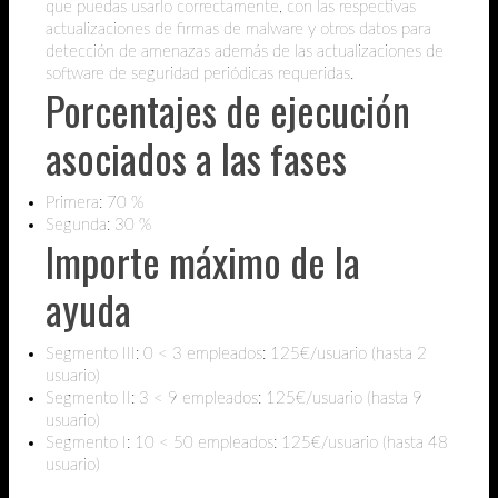
que puedas usarlo correctamente, con las respectivas
actualizaciones de firmas de malware y otros datos para
detección de amenazas además de las actualizaciones de
software de seguridad periódicas requeridas.
Porcentajes de ejecución
asociados a las fases
Primera: 70 %
Segunda: 30 %
Importe máximo de la
ayuda
Segmento III: 0 < 3 empleados: 125€/usuario (hasta 2
usuario)
Segmento II: 3 < 9 empleados: 125€/usuario (hasta 9
usuario)
Segmento I: 10 < 50 empleados: 125€/usuario (hasta 48
usuario)