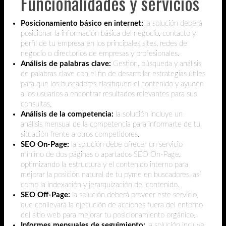
Funcionalidades y servicios
Posicionamiento básico en internet:
la solución deberá
posicionar la información básica del negocio, contacto y
perfil de tu empresa en los principales sites, redes de
negocio o directorios de empresas y profesionales.
Análisis de palabras clave:
Gestión, búsqueda y análisis
de palabras clave con el fin de desarrollar estrategias útiles
para que los buscadores clasifiquen el contenido y ayuden
a los usuarios a encontrar resultados relevantes para sus
consultas.
Análisis de la competencia:
la solución incluye un
análisis mensual de la competencia para informarte de tu
situación frente a otros competidores.
SEO On-Page:
la solución debe ofrecer un servicio
mínimo de dos páginas o apartados SEO On-Page,
optimizando la estructura y el contenido interno para
mejorar la posición natural de tu pyme en buscadores, así
como la indexación y jerarquización del contenido.
SEO Off-Page:
la solución deberá proveer este servicio,
que conllevará la ejecución de acciones fuera del entorno
del sitio web para mejorar tu posicionamiento orgánico.
Informes mensuales de seguimiento:
la solución incluye