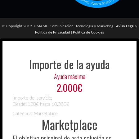
© Copyright 2019. UMAMI . Comunicación, Tecnología y Marketing .
Aviso Legal
y
Política de Privacidad
|
Política de Cookies
Importe de la ayuda
Ayuda máxima
2.000€
Importe del servicio:
Desde:
120€ hasta 60.000€
Categoría: Marketplace
Marketplace
El objetivo principal de esta solución es