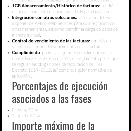
de seguridad, con posibilidad de una periodicidad diaria.
1GB Almacenamiento/Histórico de facturas:
tendrás
un almacenamiento de, al menos, 1GB para las facturas.
Integración con otras soluciones:
la solución deberá
disponer de APIs o Web Services para su integración con
otras herramientas, así como permitir la carga de datos de
manera manual.
Control de vencimiento de las facturas:
tendrás un
sistema de control del vencimiento de las facturas.
Cumplimiento
: podrás asegurar el cumplimiento de la
normativa aplicable, en concreto el Reglamento por el que
se regulan las obligaciones de facturación del Real
Decreto 1619/2012, así como cualquier normativa de
aplicación .
Porcentajes de ejecución
asociados a las fases
Primera: 70 %
Segunda: 30 %
Importe máximo de la