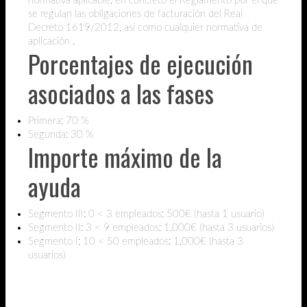
normativa aplicable, en concreto el Reglamento por el que
se regulan las obligaciones de facturación del Real
Decreto 1619/2012, así como cualquier normativa de
aplicación .
Porcentajes de ejecución
asociados a las fases
Primera: 70 %
Segunda: 30 %
Importe máximo de la
ayuda
Segmento III: 0 < 3 empleados: 500€ (hasta 1 usuario)
Segmento II: 3 < 9 empleados: 1.000€ (hasta 3 usuarios)
Segmento I: 10 < 50 empleados: 1.000€ (hasta 3
usuarios)