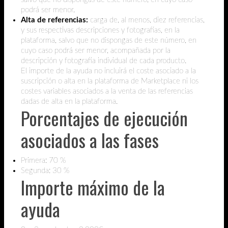
podrá ser menor.
Alta de referencias:
carga de, al menos, diez referencias,
y sus respectivas descripciones y fotografías, en la
plataforma, salvo que no dispongas de este número, en
cuyo caso podrá ser menor, acompañada por la
descripción y fotografía individual de cada producto.
El importe de la ayuda no incluirá el coste asociado a la
suscripción o alta en la plataforma de Marketplace ni los
costes variables asociados a la venta de las referencias
dadas de alta en la plataforma.
Porcentajes de ejecución
asociados a las fases
Primera: 70 %
Segunda: 30 %
Importe máximo de la
ayuda