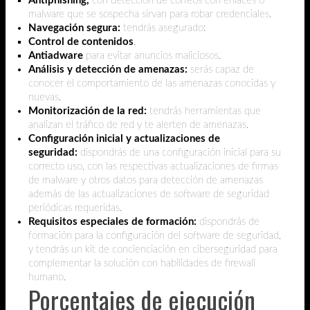
Antiphishing,
con detección de correos con enlaces o
malware que se sospecha sirvan para robar credenciales.
Navegación segura:
tendrás asegurado:
Control de contenidos
.
Antiadware
para evitar anuncios maliciosos.
Análisis y detección de amenazas:
serás capaz de
conocer el comportamiento de las amenazas conocidas y
nuevas.
Monitorización de la red:
tendrás herramientas que
analizan el tráfico de red y te alerten de amenazas.
Configuración inicial y actualizaciones de
seguridad:
dispondrás de una configuración inicial para su
correcto uso, con las respectivas actualizaciones de firmas
de malware y otros datos para detección de amenazas
además de las actualizaciones de software de seguridad
periódicas requeridas.
Requisitos especiales de formación:
dispondrás de
formación para la configuración del software de seguridad,
y tendrás un kit de concienciación en ciberseguridad para
complementar la solución con habilidades de firewall
humano.
Porcentajes de ejecución