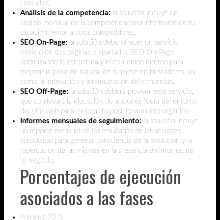
consultas.
Análisis de la competencia:
la solución incluye un
análisis mensual de la competencia para informarte de tu
situación frente a otros competidores.
SEO On-Page:
la solución debe ofrecer un servicio
mínimo de dos páginas o apartados SEO On-Page,
optimizando la estructura y el contenido interno para
mejorar la posición natural de tu pyme en buscadores, así
como la indexación y jerarquización del contenido.
SEO Off-Page:
la solución deberá proveer este servicio,
que conllevará la ejecución de acciones fuera del entorno
del sitio web para mejorar tu posicionamiento orgánico.
Informes mensuales de seguimiento:
la solución incluye
un reporte mensual de los resultados de las acciones
ejecutadas para generar consciencia de la evolución y la
repercusión de las mismas en la presencia en internet de
tu negocio.
Porcentajes de ejecución
asociados a las fases
Primera: 70 %