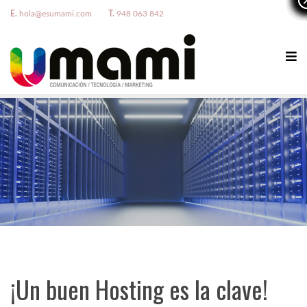
E.
hola@esumami.com
T.
948 063 842
¡Un buen Hosting es la clave!