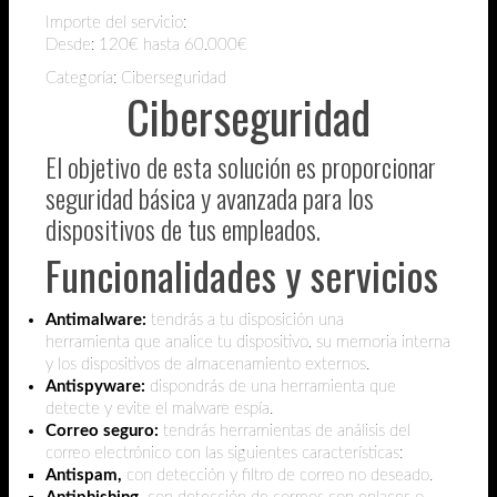
Importe del servicio:
Desde:
120€ hasta 60.000€
Categoría: Ciberseguridad
Ciberseguridad
El objetivo de esta solución es proporcionar
seguridad básica y avanzada para los
dispositivos de tus empleados.
Funcionalidades y servicios
Antimalware:
tendrás a tu disposición una
herramienta
que analice tu dispositivo, su memoria interna
y los dispositivos de almacenamiento externos.
Antispyware:
dispondrás de una herramienta que
detecte y evite el malware espía.
Correo seguro:
tendrás herramientas de análisis del
correo electrónico con las siguientes características:
Antispam,
con detección y filtro de correo no deseado.