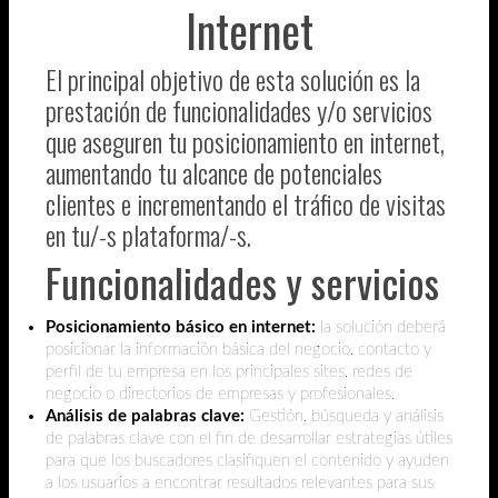
Internet
El principal objetivo de esta solución es la
prestación de funcionalidades y/o servicios
que aseguren tu posicionamiento en internet,
aumentando tu alcance de potenciales
clientes e incrementando el tráfico de visitas
en tu/-s plataforma/-s.
Funcionalidades y servicios
Posicionamiento básico en internet:
la solución deberá
posicionar la información básica del negocio, contacto y
perfil de tu empresa en los principales sites, redes de
negocio o directorios de empresas y profesionales.
Análisis de palabras clave:
Gestión, búsqueda y análisis
de palabras clave con el fin de desarrollar estrategias útiles
para que los buscadores clasifiquen el contenido y ayuden
a los usuarios a encontrar resultados relevantes para sus