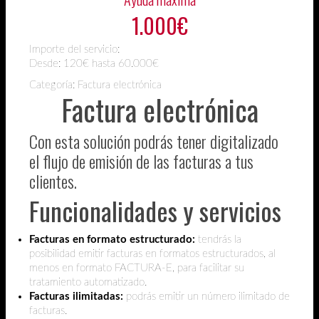
1.000€
Importe del servicio:
Desde:
120€ hasta 60.000€
Categoría: Factura electrónica
Factura electrónica
Con esta solución podrás tener digitalizado
el flujo de emisión de las facturas a tus
clientes.
Funcionalidades y servicios
Facturas en formato estructurado:
tendrás la
posibilidad emitir facturas en formatos estructurados, al
menos en formato FACTURA-E, para facilitar su
tratamiento automatizado.
Facturas ilimitadas:
podrás emitir un número ilimitado de
facturas.