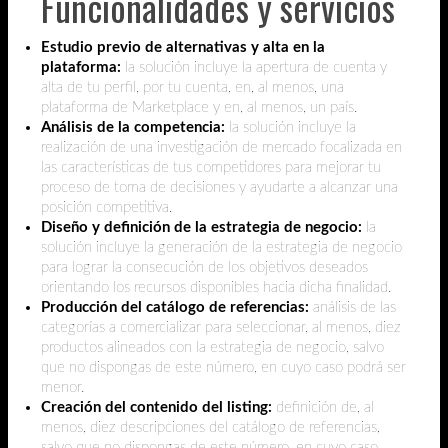
Funcionalidades y servicios
Estudio previo de alternativas y alta en la
plataforma:
la solución incluye la apertura de cuenta y
alta de tu perfil, por tu cuenta, en, al menos, una
plataforma de Marketplace y en, al menos, un país.
Análisis de la competencia:
la solución incluye la
realización de una investigación de mercado focalizada en
las características de tus competidores para mejorar tu
proceso de toma de decisiones y ayudarte a alcanzar una
posición competitiva.
Diseño y definición de la estrategia de negocio:
la
solución incluye la generación de la estrategia de negocio
para lograr la consecución de los objetivos deseados
orientando los recursos disponibles hacia dicha finalidad.
Producción del catálogo de referencias:
análisis de las
categorías a comercializar para seleccionar, al menos, diez
productos alineados con la estrategia de negocio, salvo
que no dispongas de este número, en cuyo caso podrá ser
menor.
Creación del contenido del listing:
definición de, al
menos, diez descripciones del catálogo de referencias,
salvo que no dispongas de este número, en cuyo caso