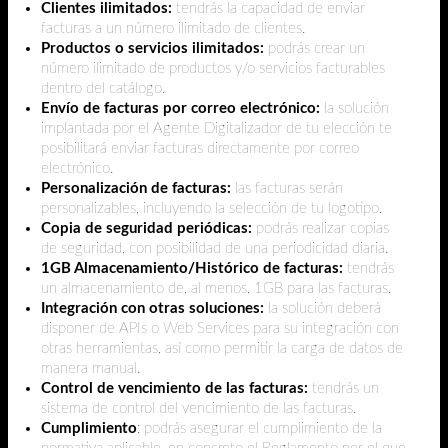
Clientes ilimitados:
tendrás la capacidad de enviar
facturas a un número ilimitado de clientes.
Productos o servicios ilimitados:
podrás crear un
número ilimitado de productos y/o servicios facturables
dentro del catálogo.
Envío de facturas por correo electrónico:
la solución
implantada por el Agente Digitalizador de tu elección te
posibilitará enviar facturas directamente por correo
electrónico.
Personalización de facturas:
las facturas serán
personalizables, incluyendo la selección de tu logotipo.
Copia de seguridad periódicas:
podrás realizar copias
de seguridad, con posibilidad de una periodicidad diaria.
1GB Almacenamiento/Histórico de facturas:
tendrás
un almacenamiento de, al menos, 1GB para las facturas.
Integración con otras soluciones:
la solución deberá
disponer de APIs o Web Services para su integración con
otras herramientas, así como permitir la carga de datos de
manera manual.
Control de vencimiento de las facturas:
tendrás un
sistema de control del vencimiento de las facturas.
Cumplimiento
: podrás asegurar el cumplimiento de la