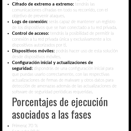
Cifrado de extremo a extremo:
tendrás las
comunicaciones cifradas en todo su recorrido, con el
objetivo de prevenir ataques.
Logs de conexión:
serás capaz de mantener un registro
de los dispositivos que se han conectado a tu red privada.
Control de acceso:
tendrás la posibilidad de permitir la
conexión a tu red privada única y exclusivamente a los
dispositivos autorizados por ti.
Dispositivos móviles:
podrás hacer uso de esta solución
desde dispositivos móviles.
Configuración inicial y actualizaciones de
seguridad:
dispondrás de una configuración inicial para
que puedas usarlo correctamente, con las respectivas
actualizaciones de firmas de malware y otros datos para
detección de amenazas además de las actualizaciones de
software de seguridad periódicas requeridas.
Porcentajes de ejecución
asociados a las fases
Primera: 70 %