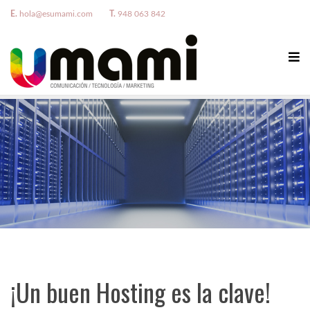
E.
hola@esumami.com
T.
948 063 842
¡Un buen Hosting es la clave!