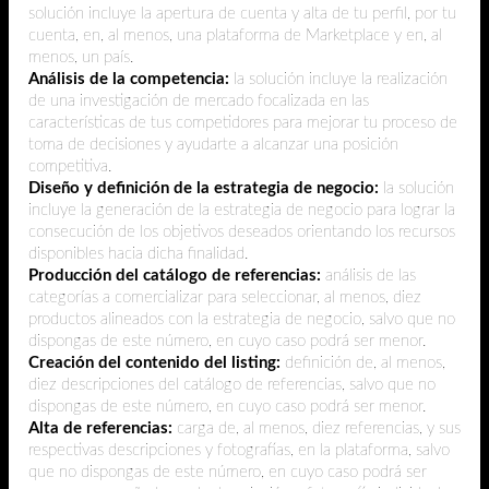
solución incluye la apertura de cuenta y alta de tu perfil, por tu
cuenta, en, al menos, una plataforma de Marketplace y en, al
menos, un país.
Análisis de la competencia:
la solución incluye la realización
de una investigación de mercado focalizada en las
características de tus competidores para mejorar tu proceso de
toma de decisiones y ayudarte a alcanzar una posición
competitiva.
Diseño y definición de la estrategia de negocio:
la solución
incluye la generación de la estrategia de negocio para lograr la
consecución de los objetivos deseados orientando los recursos
disponibles hacia dicha finalidad.
Producción del catálogo de referencias:
análisis de las
categorías a comercializar para seleccionar, al menos, diez
productos alineados con la estrategia de negocio, salvo que no
dispongas de este número, en cuyo caso podrá ser menor.
Creación del contenido del listing:
definición de, al menos,
diez descripciones del catálogo de referencias, salvo que no
dispongas de este número, en cuyo caso podrá ser menor.
Alta de referencias:
carga de, al menos, diez referencias, y sus
respectivas descripciones y fotografías, en la plataforma, salvo
que no dispongas de este número, en cuyo caso podrá ser