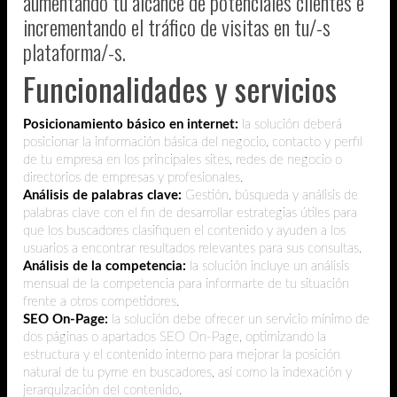
aumentando tu alcance de potenciales clientes e
incrementando el tráfico de visitas en tu/-s
plataforma/-s.
Funcionalidades y servicios
Posicionamiento básico en internet:
la solución deberá
posicionar la información básica del negocio, contacto y perfil
de tu empresa en los principales sites, redes de negocio o
directorios de empresas y profesionales.
Análisis de palabras clave:
Gestión, búsqueda y análisis de
palabras clave con el fin de desarrollar estrategias útiles para
que los buscadores clasifiquen el contenido y ayuden a los
usuarios a encontrar resultados relevantes para sus consultas.
Análisis de la competencia:
la solución incluye un análisis
mensual de la competencia para informarte de tu situación
frente a otros competidores.
SEO On-Page:
la solución debe ofrecer un servicio mínimo de
dos páginas o apartados SEO On-Page, optimizando la
estructura y el contenido interno para mejorar la posición
natural de tu pyme en buscadores, así como la indexación y
jerarquización del contenido.