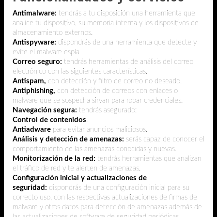
Antimalware:
tendrás a tu disposición una herramienta
que
analice tu dispositivo, su memoria interna y los dispositivos de
almacenamiento externos.
Antispyware:
dispondrás de una herramienta que detecte y
evite el malware espía.
Correo seguro:
tendrás herramientas de análisis del correo
electrónico con las siguientes características:
Antispam,
con detección y filtro de correo no deseado.
Antiphishing,
con detección de correos con enlaces o
malware que se sospecha sirvan para robar credenciales.
Navegación segura:
tendrás asegurado:
Control de contenidos
.
Antiadware
para evitar anuncios maliciosos.
Análisis y detección de amenazas:
serás capaz de conocer el
comportamiento de las amenazas conocidas y nuevas.
Monitorización de la red:
tendrás herramientas que analizan
el tráfico de red y te alerten de amenazas.
Configuración inicial y actualizaciones de
seguridad:
dispondrás de una configuración inicial para su
correcto uso, con las respectivas actualizaciones de firmas de
malware y otros datos para detección de amenazas además de
las actualizaciones de software de seguridad periódicas