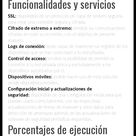
Funcionalidades y servicios
SSL:
dispondrás de un protocolo de capa de sockets seguros,
para crear una conexión segura y cifrada.
Cifrado de extremo a extremo:
tendrás las comunicaciones
cifradas en todo su recorrido, con el objetivo de prevenir
ataques.
Logs de conexión:
serás capaz de mantener un registro de los
dispositivos que se han conectado a tu red privada.
Control de acceso:
tendrás la posibilidad de permitir la
conexión a tu red privada única y exclusivamente a los
dispositivos autorizados por ti.
Dispositivos móviles:
podrás hacer uso de esta solución
desde dispositivos móviles.
Configuración inicial y actualizaciones de
seguridad:
dispondrás de una configuración inicial para que
puedas usarlo correctamente, con las respectivas
actualizaciones de firmas de malware y otros datos para
detección de amenazas además de las actualizaciones de
software de seguridad periódicas requeridas.
Porcentajes de ejecución