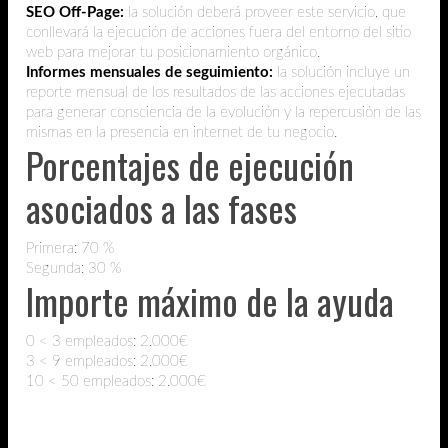
SEO Off-Page:
la solución deberá proveer este servicio, que
conllevará la ejecución de acciones fuera del entorno del sitio
web para mejorar tu posicionamiento orgánico.
Informes mensuales de seguimiento:
la solución incluye un
reporte mensual de los resultados de las acciones ejecutadas
para generar consciencia de la evolución y la repercusión de las
mismas en la presencia en internet de tu negocio.
Porcentajes de ejecución
asociados a las fases
Primera: 70 %
Segunda: 30 %
Importe máximo de la ayuda
0 < 3 empleados: 2.000€
3 < 9 empleados: 2.000€
10 < 50 empleados: 2.000€