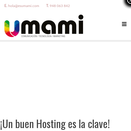
E.
hola@esumami.com
T.
948 063 842
¡Un buen Hosting es la clave!