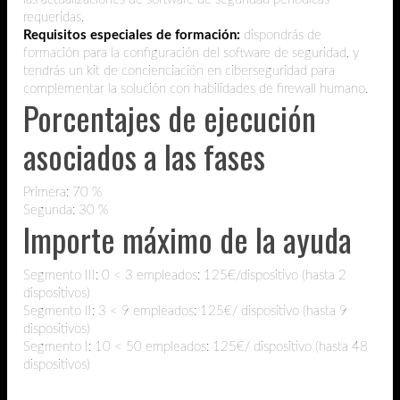
requeridas.
Requisitos especiales de formación:
dispondrás de
formación para la configuración del software de seguridad, y
tendrás un kit de concienciación en ciberseguridad para
complementar la solución con habilidades de firewall humano.
Porcentajes de ejecución
asociados a las fases
Primera: 70 %
Segunda: 30 %
Importe máximo de la ayuda
Segmento III: 0 < 3 empleados: 125€/dispositivo (hasta 2
dispositivos)
Segmento II: 3 < 9 empleados: 125€/ dispositivo (hasta 9
dispositivos)
Segmento I: 10 < 50 empleados: 125€/ dispositivo (hasta 48
dispositivos)