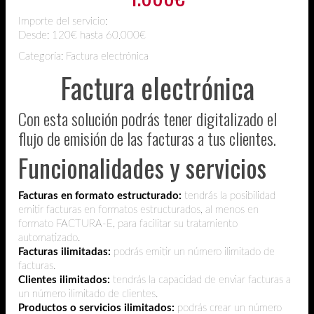
Importe del servicio:
Desde:
120€ hasta 60.000€
Categoría: Factura electrónica
Factura electrónica
Con esta solución podrás tener digitalizado el
flujo de emisión de las facturas a tus clientes.
Funcionalidades y servicios
Facturas en formato estructurado:
tendrás la posibilidad
emitir facturas en formatos estructurados, al menos en
formato FACTURA-E, para facilitar su tratamiento
automatizado.
Facturas ilimitadas:
podrás emitir un número ilimitado de
facturas.
Clientes ilimitados:
tendrás la capacidad de enviar facturas a
un número ilimitado de clientes.
Productos o servicios ilimitados:
podrás crear un número