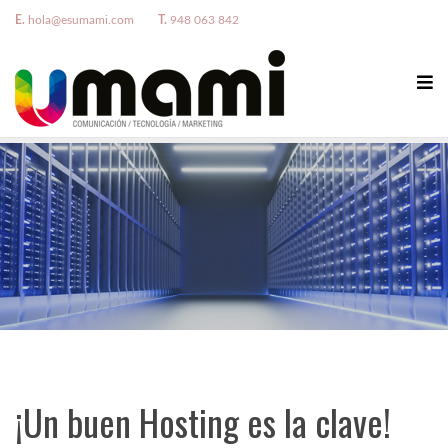
E.
hola@esumami.com
T.
948 063 842
¡Un buen Hosting es la clave!