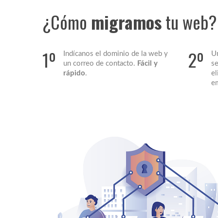
¿Cómo
migramos
tu web?
1º
2º
Indícanos el dominio de la web y
Un
un correo de contacto.
Fácil y
se
rápido
.
el
e