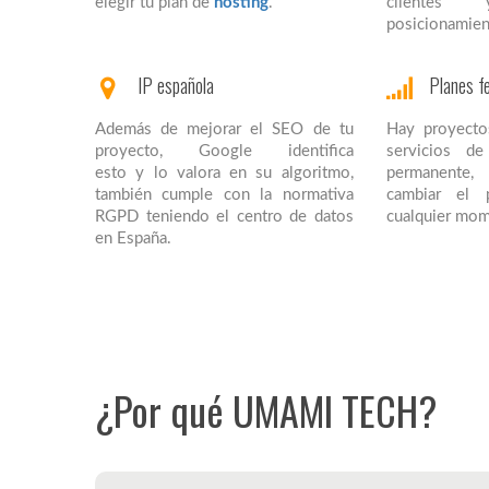
elegir tu plan de
hosting
.
cliente
posicionamien
IP española
Planes fe
Además de mejorar el SEO de tu
Hay proyecto
proyecto, Google identifica
servicios d
esto y lo valora en su algoritmo,
permanente
también cumple con la normativa
cambiar el 
RGPD teniendo el centro de datos
cualquier mom
en España.
¿Por qué UMAMI TECH?