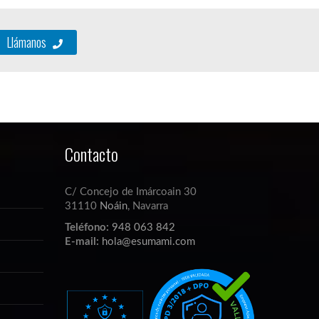
Llámanos
Contacto
C/ Concejo de Imárcoain 30
31110
Noáin
, Navarra
Teléfono:
948 063 842
E-mail:
hola@esumami.com