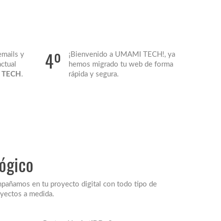
4º
emails y
¡Bienvenido a UMAMI TECH!, ya
actual
hemos migrado tu web de forma
 TECH
.
rápida y segura.
lógico
mpañamos en tu proyecto digital con todo tipo de
oyectos a medida.