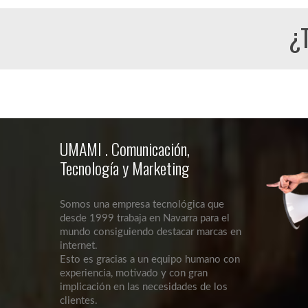
¿T
UMAMI . Comunicación,
Tecnología y Marketing
Somos una empresa tecnológica que
desde 1999 trabaja en Navarra para el
mundo consiguiendo destacar marcas en
internet.
Esto es gracias a un equipo humano con
experiencia, motivado y con gran
implicación en las necesidades de los
clientes.