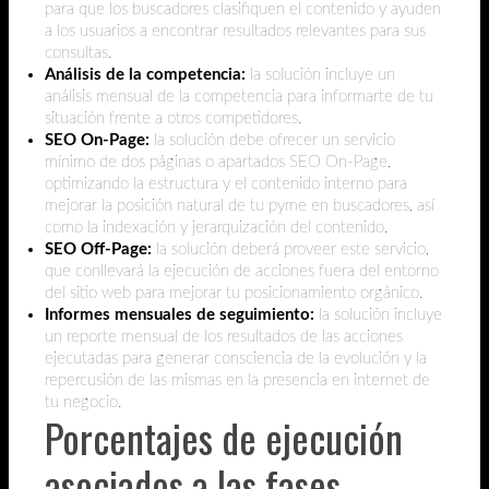
para que los buscadores clasifiquen el contenido y ayuden
a los usuarios a encontrar resultados relevantes para sus
consultas.
Análisis de la competencia:
la solución incluye un
análisis mensual de la competencia para informarte de tu
situación frente a otros competidores.
SEO On-Page:
la solución debe ofrecer un servicio
mínimo de dos páginas o apartados SEO On-Page,
optimizando la estructura y el contenido interno para
mejorar la posición natural de tu pyme en buscadores, así
como la indexación y jerarquización del contenido.
SEO Off-Page:
la solución deberá proveer este servicio,
que conllevará la ejecución de acciones fuera del entorno
del sitio web para mejorar tu posicionamiento orgánico.
Informes mensuales de seguimiento:
la solución incluye
un reporte mensual de los resultados de las acciones
ejecutadas para generar consciencia de la evolución y la
repercusión de las mismas en la presencia en internet de
tu negocio.
Porcentajes de ejecución
asociados a las fases