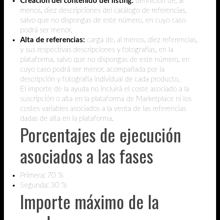
Creación del contenido del listing:
definición de, al
menos, diez descripciones del catálogo de referencias,
salvo que no dispongas de este número, en cuyo caso
podrá ser menor.
Alta de referencias:
carga de, al menos, diez referencias,
y sus respectivas descripciones y fotografías, en la
plataforma, salvo que no dispongas de este número, en
cuyo caso podrá ser menor, acompañada por la
descripción y fotografía individual de cada producto.
El importe de la ayuda no incluirá el coste asociado a la
suscripción o alta en la plataforma de Marketplace ni los
costes variables asociados a la venta de las referencias
dadas de alta en la plataforma.
Porcentajes de ejecución
asociados a las fases
Primera: 70 %
Segunda: 30 %
Importe máximo de la