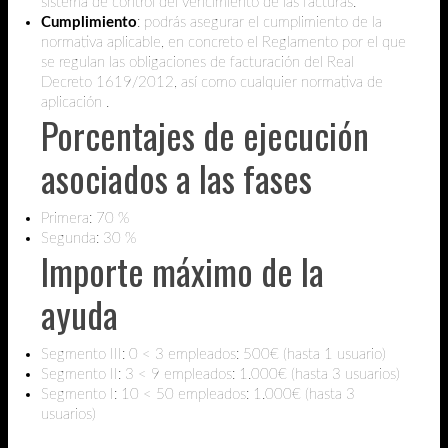
sistema de control del vencimiento de las facturas.
Cumplimiento
: podrás asegurar el cumplimiento de la
normativa aplicable, en concreto el Reglamento por el que
se regulan las obligaciones de facturación del Real
Decreto 1619/2012, así como cualquier normativa de
aplicación .
Porcentajes de ejecución
asociados a las fases
Primera: 70 %
Segunda: 30 %
Importe máximo de la
ayuda
Segmento III: 0 < 3 empleados: 500€ (hasta 1 usuario)
Segmento II: 3 < 9 empleados: 1.000€ (hasta 3 usuarios)
Segmento I: 10 < 50 empleados: 1.000€ (hasta 3
usuarios)