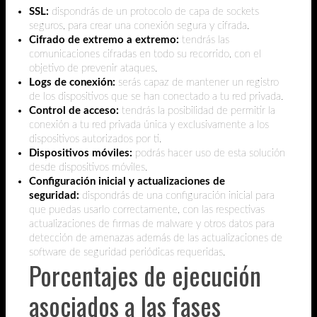
SSL:
dispondrás de un protocolo de capa de sockets
seguros, para crear una conexión segura y cifrada.
Cifrado de extremo a extremo:
tendrás las
comunicaciones cifradas en todo su recorrido, con el
objetivo de prevenir ataques.
Logs de conexión:
serás capaz de mantener un registro
de los dispositivos que se han conectado a tu red privada.
Control de acceso:
tendrás la posibilidad de permitir la
conexión a tu red privada única y exclusivamente a los
dispositivos autorizados por ti.
Dispositivos móviles:
podrás hacer uso de esta solución
desde dispositivos móviles.
Configuración inicial y actualizaciones de
seguridad:
dispondrás de una configuración inicial para
que puedas usarlo correctamente, con las respectivas
actualizaciones de firmas de malware y otros datos para
detección de amenazas además de las actualizaciones de
software de seguridad periódicas requeridas.
Porcentajes de ejecución
asociados a las fases