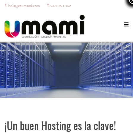
E.
hola@esumami.com
T.
948 063 842
¡Un buen Hosting es la clave!