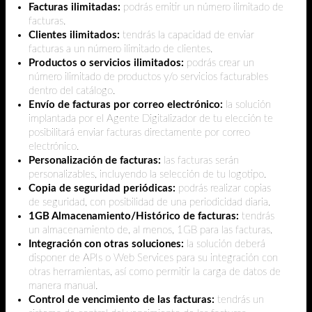
Facturas ilimitadas:
podrás emitir un número ilimitado de
facturas.
Clientes ilimitados:
tendrás la capacidad de enviar
facturas a un número ilimitado de clientes.
Productos o servicios ilimitados:
podrás crear un
número ilimitado de productos y/o servicios facturables
dentro del catálogo.
Envío de facturas por correo electrónico:
la solución
implantada por el Agente Digitalizador de tu elección te
posibilitará enviar facturas directamente por correo
electrónico.
Personalización de facturas:
las facturas serán
personalizables, incluyendo la selección de tu logotipo.
Copia de seguridad periódicas:
podrás realizar copias
de seguridad, con posibilidad de una periodicidad diaria.
1GB Almacenamiento/Histórico de facturas:
tendrás
un almacenamiento de, al menos, 1GB para las facturas.
Integración con otras soluciones:
la solución deberá
disponer de APIs o Web Services para su integración con
otras herramientas, así como permitir la carga de datos de
manera manual.
Control de vencimiento de las facturas:
tendrás un