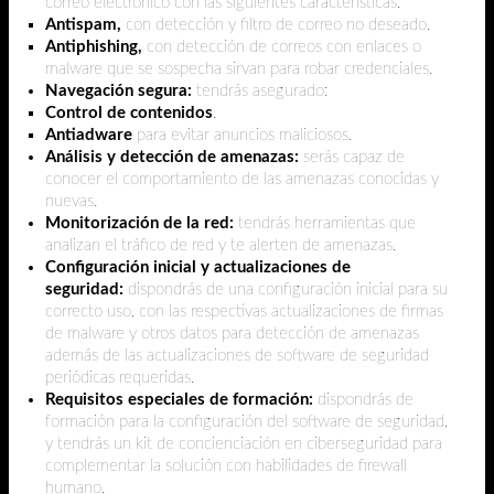
correo electrónico con las siguientes características:
Antispam,
con detección y filtro de correo no deseado.
Antiphishing,
con detección de correos con enlaces o
malware que se sospecha sirvan para robar credenciales.
Navegación segura:
tendrás asegurado:
Control de contenidos
.
Antiadware
para evitar anuncios maliciosos.
Análisis y detección de amenazas:
serás capaz de
conocer el comportamiento de las amenazas conocidas y
nuevas.
Monitorización de la red:
tendrás herramientas que
analizan el tráfico de red y te alerten de amenazas.
Configuración inicial y actualizaciones de
seguridad:
dispondrás de una configuración inicial para su
correcto uso, con las respectivas actualizaciones de firmas
de malware y otros datos para detección de amenazas
además de las actualizaciones de software de seguridad
periódicas requeridas.
Requisitos especiales de formación:
dispondrás de
formación para la configuración del software de seguridad,
y tendrás un kit de concienciación en ciberseguridad para
complementar la solución con habilidades de firewall
humano.