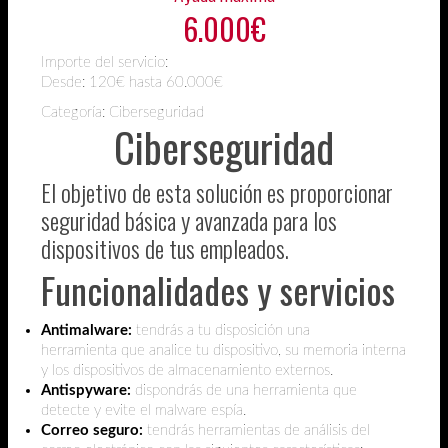
6.000€
Importe del servicio:
Desde:
120€ hasta 60.000€
Categoría: Ciberseguridad
Ciberseguridad
El objetivo de esta solución es proporcionar
seguridad básica y avanzada para los
dispositivos de tus empleados.
Funcionalidades y servicios
Antimalware:
tendrás a tu disposición una
herramienta
que analice tu dispositivo, su memoria interna
y los dispositivos de almacenamiento externos.
Antispyware:
dispondrás de una herramienta que
detecte y evite el malware espía.
Correo seguro:
tendrás herramientas de análisis del