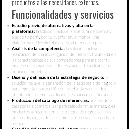
productos a las necesidades externas.
Funcionalidades y servicios
Estudio previo de alternativas y alta en la
plataforma:
la solución incluye la apertura de cuenta y
alta de tu perfil, por tu cuenta, en, al menos, una
plataforma de Marketplace y en, al menos, un país.
Análisis de la competencia:
la solución incluye la
realización de una investigación de mercado focalizada en
las características de tus competidores para mejorar tu
proceso de toma de decisiones y ayudarte a alcanzar una
posición competitiva.
Diseño y definición de la estrategia de negocio:
la
solución incluye la generación de la estrategia de negocio
para lograr la consecución de los objetivos deseados
orientando los recursos disponibles hacia dicha finalidad.
Producción del catálogo de referencias:
análisis de las
categorías a comercializar para seleccionar, al menos, diez
productos alineados con la estrategia de negocio, salvo
que no dispongas de este número, en cuyo caso podrá ser
menor.