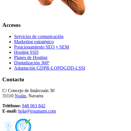
Accesos
Servicios de comunicación
Marketing estratégico
Posicionamiento SEO y SEM
Hosting SSD
Planes de Hosting
Digitalización 360º
Adaptación GDPR-LOPDGDD-LSSI
Contacto
C/ Concejo de Imárcoain 30
31110
Noáin
, Navarra
Teléfono:
948 063 842
E-mail:
hola@esumami.com