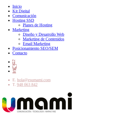
Inicio
Kit Digital
Comunicación
Hosting SSD
Planes de Hosting
Marketing
Diseño y Desarrollo Web
Marketing de Contenidos
Email Marketing
Posicionamiento SEO/SEM
Contacto
E.
hola@esumami.com
T.
948 063 842