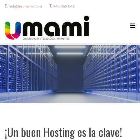
E.
hola@esumami.com
T.
948 063 842
¡Un buen Hosting es la clave!