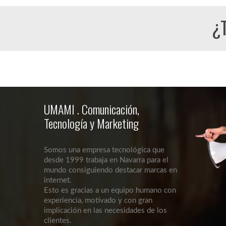
¿T
UMAMI . Comunicación,
Tecnología y Marketing
Somos una empresa tecnológica que
desde 1999 trabaja en Navarra para el
mundo consiguiendo destacar marcas en
internet.
Esto es gracias a un equipo humano con
experiencia, motivado y con gran
implicación en las necesidades de los
clientes.