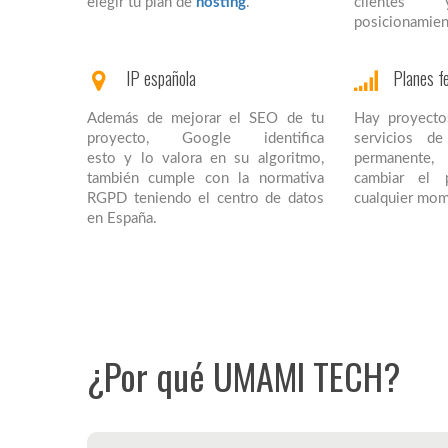
elegir tu plan de
hosting
.
cliente
posicionamien
IP española
Planes fe
Además de mejorar el SEO de tu
Hay proyecto
proyecto, Google identifica
servicios d
esto y lo valora en su algoritmo,
permanente
también cumple con la normativa
cambiar el 
RGPD teniendo el centro de datos
cualquier mom
en España.
¿Por qué UMAMI TECH?