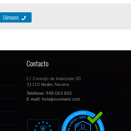
Llámanos
Contacto
C/ Concejo de Imárcoain 30
31110
Noáin
, Navarra
Teléfono:
948 063 842
E-mail:
hola@esumami.com