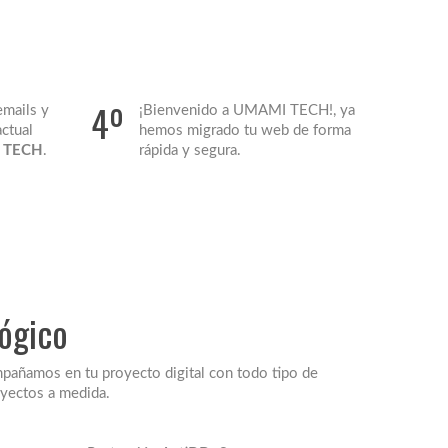
4º
emails y
¡Bienvenido a UMAMI TECH!, ya
actual
hemos migrado tu web de forma
 TECH
.
rápida y segura.
lógico
mpañamos en tu proyecto digital con todo tipo de
oyectos a medida.