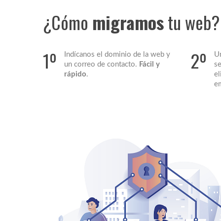
¿Cómo
migramos
tu web?
1º
2º
Indícanos el dominio de la web y
Un
un correo de contacto.
Fácil y
se
rápido
.
el
e