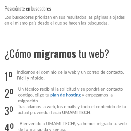
Posiciónate en buscadores
Los buscadores priorizan en sus resultados las páginas alojadas
en el mismo país desde el que se hacen las búsquedas.
¿Cómo
migramos
tu web?
1º
Indícanos el dominio de la web y un correo de contacto.
Fácil y rápido
.
2º
Un técnico recibirá la solicitud y se pondrá en contacto
contigo, elige tu
plan de hosting
y empezamos la
migración
.
3º
Trasladamos la web, los emails y todo el contenido de tu
actual proveedor hacia
UMAMI TECH
.
4º
¡Bienvenido a UMAMI TECH!, ya hemos migrado tu web
de forma rápida y segura.