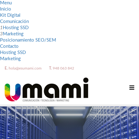
Menu
Inicio
Kit Digital
Comunicación
1
Hosting SSD
3
Marketing
Posicionamiento SEO/SEM
Contacto
Hosting SSD
Marketing
E.
hola@esumami.com
T.
948 063 842